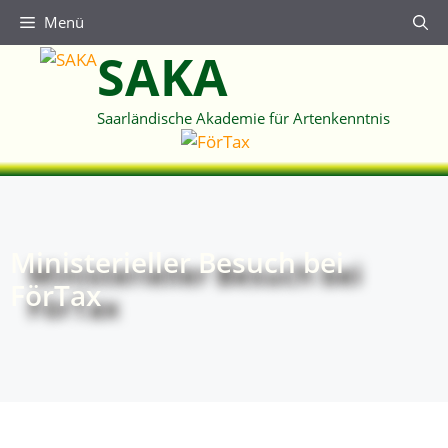
Zum
Menü
Inhalt
SAKA
springen
Saarländische Akademie für Artenkenntnis
Ministerieller Besuch bei
FörTax