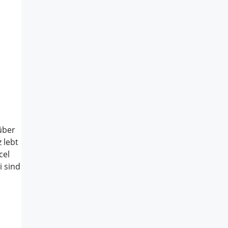
über
 lebt
cel
i sind