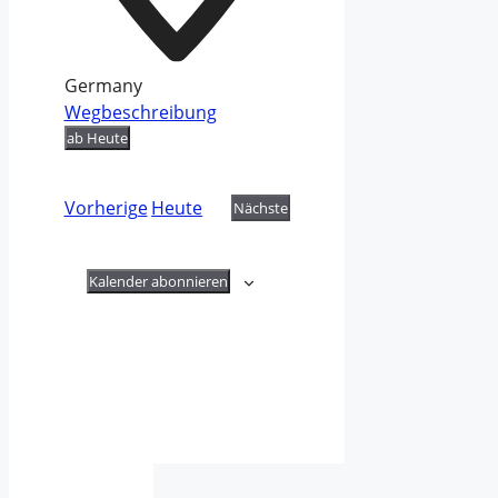
Germany
Wegbeschreibung
ab Heute
Datum
wählen.
Veranstaltungen
Vorherige
Heute
Nächste
Veranstaltungen
Kalender abonnieren